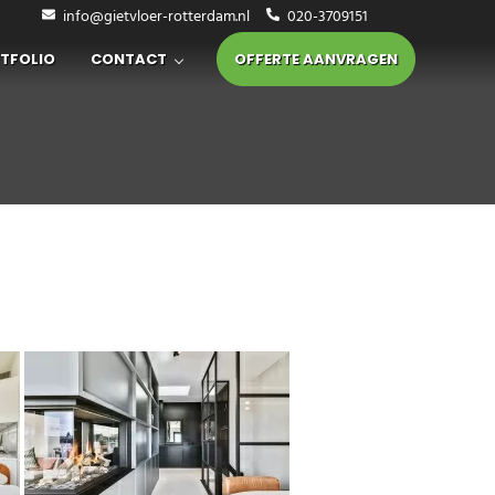
info@gietvloer-rotterdam.nl
020-3709151
 specialist in de regio Rotter
TFOLIO
CONTACT
OFFERTE AANVRAGEN