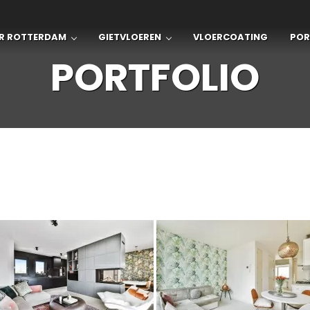
vloer Rotterdam is uw gietvloer
ER ROTTERDAM
GIETVLOEREN
VLOERCOATING
POR
PORTFOLIO