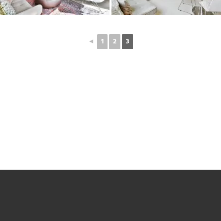
◄
1
2
3