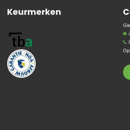
Keurmerken
C
Gi
Op